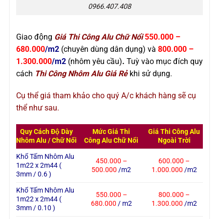
0966.407.408
Giao động
Giá Thi Công Alu Chữ Nổi
55
0.000 –
680.000
/m2
(chuyên dùng dân dụng) và
800.000 –
1.300.000
/m2
(nhôm yêu cầu)
.
Tuỳ vào mục đích quy
cách
Thi Công Nhôm Alu Giá Rẻ
khi sử dụng.
Cụ thể giá tham khảo cho quý A/c khách hàng sẽ cụ
thể như sau.
Quy Cách Độ Dày
Mức Giá Thi
Giá Thi Công Alu
Nhôm Alu / Chữ Nổi
Công Alu Chữ Nổi
Ngoài Trời
Khổ Tấm Nhôm Alu
450.000 –
600.000 –
1m22 x 2m44 (
500.000
/m2
1.000.000
/m2
3mm / 0.6 )
Khổ Tấm Nhôm Alu
550.000 –
800.000 –
1m22 x 2m44 (
680.000
/
m2
1.300.000
/m2
3mm / 0.10 )