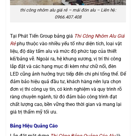
thi công nhôm alu giá rẻ – mái đón alu – Liên hệ:
0966.407.408
Tại Phát Tiến Group bảng giá
Thi Công Nhôm Alu Giá
Rẻ
phụ thuộc vào nhiều yếu tố như diện tích, loại vật
liệu, độ dày tấm alu và mức độ phức tạp của thiết
kế/bảng vẽ. Ngoài ra, hệ khung xương, vị trí thi công
lắp đặt và các hạng mục đi kèm như chữ nổi, đèn
LED cũng ảnh hưởng trực tiếp đến chi phí tổng thể. Để
đảm bảo hiệu quả đầu tư, khách hàng nên lựa chọn
đơn vị thi công uy tín, có kinh nghiệm và quy trình rõ
ràng chuyên ngành, từ đó đảm bảo công trình đạt
chất lượng cao, bền vững theo thời gian và mang lại
giá trị thẩm mỹ tối ưu.
Bảng Hiệu Quảng Cáo
Lắp đặt mặt dựng
Thi Công Bảng Quảng Cáo Alu
là