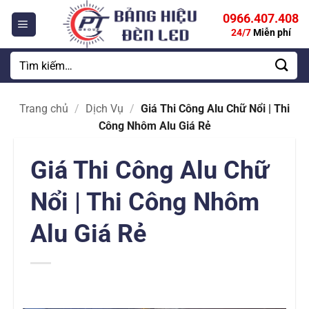
Bỏ
0966.407.408
qua
24/7
Miễn phí
nội
dung
Tìm
kiếm:
Trang chủ
/
Dịch Vụ
/
Giá Thi Công Alu Chữ Nổi | Thi
Công Nhôm Alu Giá Rẻ
Giá Thi Công Alu Chữ
Nổi | Thi Công Nhôm
Alu Giá Rẻ