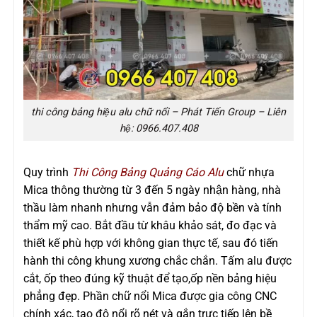
thi công bảng hiệu alu chữ nổi – Phát Tiến Group – Liên
hệ: 0966.407.408
Quy trình
Thi Công Bảng Quảng Cáo Alu
chữ nhựa
Mica thông thường từ 3 đến 5 ngày nhận hàng, nhà
thầu làm nhanh nhưng vẫn đảm bảo độ bền và tính
thẩm mỹ cao. Bắt đầu từ khâu khảo sát, đo đạc và
thiết kế phù hợp với không gian thực tế, sau đó tiến
hành thi công khung xương chắc chắn. Tấm alu được
cắt, ốp theo đúng kỹ thuật để tạo,ốp nền bảng hiệu
phẳng đẹp. Phần chữ nổi Mica được gia công CNC
chính xác, tạo độ nổi rõ nét và gắn trực tiếp lên bề