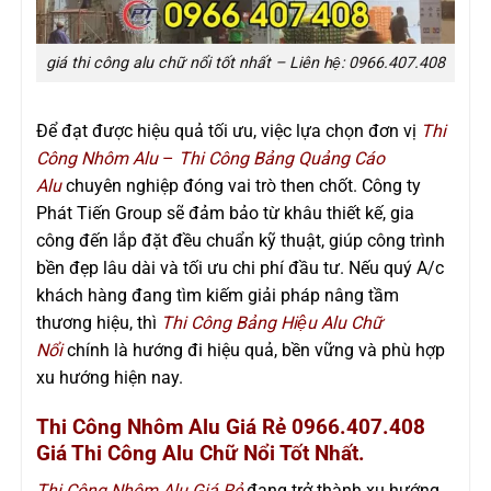
giá thi công alu chữ nổi tốt nhất – Liên hệ: 0966.407.408
Để đạt được hiệu quả tối ưu, việc lựa chọn đơn vị
Thi
Công Nhôm Alu
–
Thi Công Bảng Quảng Cáo
Alu
chuyên nghiệp đóng vai trò then chốt. Công ty
Phát Tiến Group sẽ đảm bảo từ khâu thiết kế, gia
công đến lắp đặt đều chuẩn kỹ thuật, giúp công trình
bền đẹp lâu dài và tối ưu chi phí đầu tư. Nếu quý A/c
khách hàng đang tìm kiếm giải pháp nâng tầm
thương hiệu, thì
Thi Công Bảng Hiệu Alu Chữ
Nổi
chính là hướng đi hiệu quả, bền vững và phù hợp
xu hướng hiện nay.
Thi Công Nhôm Alu Giá Rẻ 0966.407.408
Giá Thi Công Alu Chữ Nổi Tốt Nhất.
Thi Công Nhôm Alu Giá Rẻ
đang trở thành xu hướng