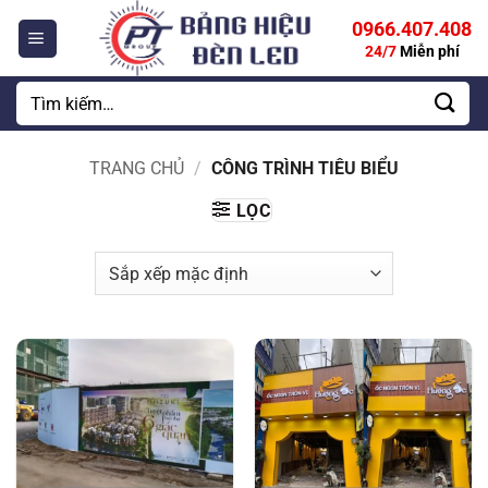
Bỏ
0966.407.408
qua
24/7
Miễn phí
nội
dung
Tìm
kiếm:
TRANG CHỦ
/
CÔNG TRÌNH TIÊU BIỂU
LỌC