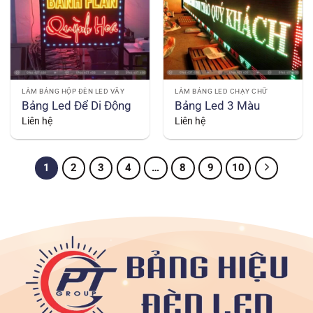
LÀM BẢNG HỘP ĐÈN LED VẪY
LÀM BẢNG LED CHẠY CHỮ
Bảng Led Để Di Động
Bảng Led 3 Màu
Liên hệ
Liên hệ
1
2
3
4
…
8
9
10