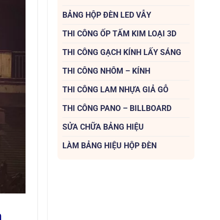
BẢNG HỘP ĐÈN LED VẪY
THI CÔNG ỐP TẤM KIM LOẠI 3D
THI CÔNG GẠCH KÍNH LẤY SÁNG
THI CÔNG NHÔM – KÍNH
THI CÔNG LAM NHỰA GIẢ GỖ
THI CÔNG PANO – BILLBOARD
SỬA CHỮA BẢNG HIỆU
LÀM BẢNG HIỆU HỘP ĐÈN
n