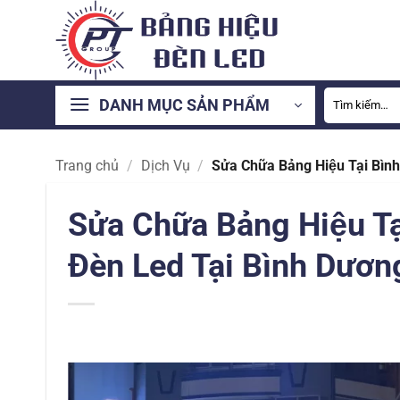
Bỏ
qua
nội
dung
Tìm
DANH MỤC SẢN PHẨM
kiếm:
Trang chủ
/
Dịch Vụ
/
Sửa Chữa Bảng Hiệu Tại Bìn
Sửa Chữa Bảng Hiệu Ta
Đèn Led Tại Bình Dươn