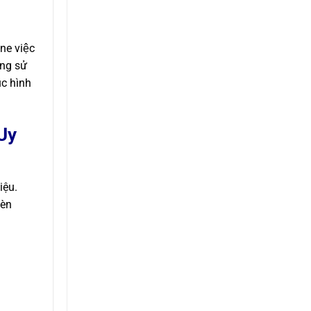
ne việc
̀ng sử
ục hình
 Uy
iệu.
đèn