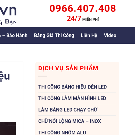
0966.407.408
24/7
MIỄN PHÍ
 – Bảo Hành
Bảng Giá Thi Công
Liên Hệ
Video
DỊCH VỤ SẢN PHẨM
ệu
THI CÔNG BẢNG HIỆU ĐÈN LED
THI CÔNG LÀM MÀN HÌNH LED
LÀM BẢNG LED CHẠY CHỮ
CHỮ NỔI LỘNG MICA – INOX
THI CÔNG NHÔM ALU