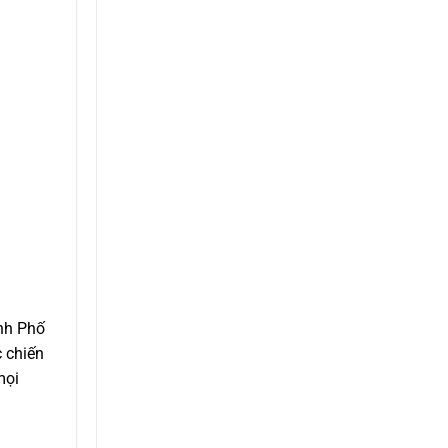
̀nh Phố
 chiến
mọi