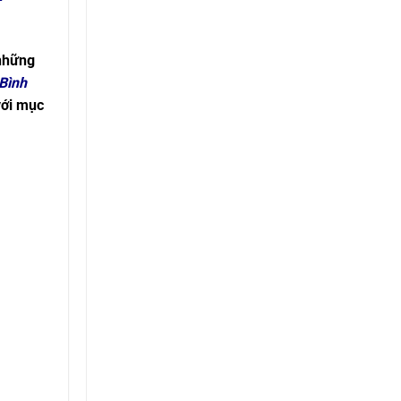
 những
Bình
ới mục