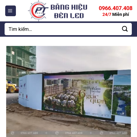
Bỏ
0966.407.408
qua
24/7
Miễn phí
nội
dung
Tìm
kiếm: