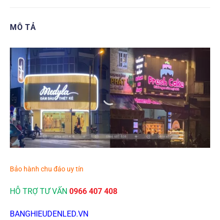
MÔ TẢ
Bảo hành chu đáo uy tín
HỖ TRỢ TƯ VẤN
0966 407 408
BANGHIEUDENLED.VN